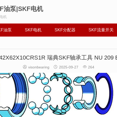
KF油泵|SKF电机
F电机
KF油泵
SKF电机
SKF分配器
SKF流量开关
42X62X10CRS1R 瑞典SKF轴承工具 NU 209 



visonbearing
2025-09-27
264