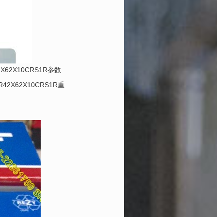
2X62X10CRS1R参数
R42X62X10CRS1R重